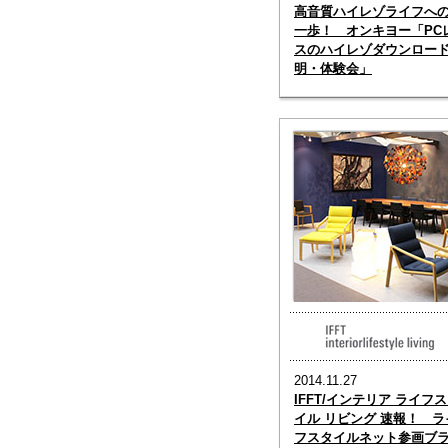
高音質ハイレゾライフへ
一歩！ オンキヨー「PC
スのハイレゾダウンロー
明・体験会」
2014.11.27
IFFT/インテリア ライフ
イル リビング 速報！ ラ
フスタイルネット参画ブ