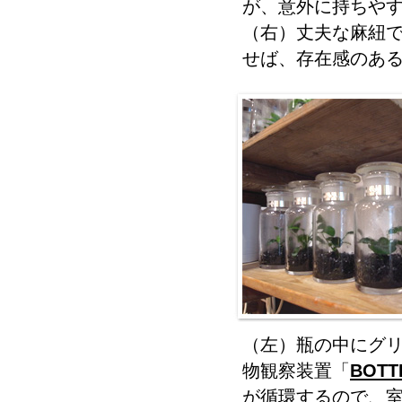
が、意外に持ちや
（右）丈夫な麻紐
せば、存在感のあ
（左）瓶の中にグ
物観察装置「
BOTT
が循環するので、