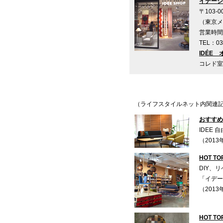
イデーシ
〒103-
（東京メ
営業時間：
TEL：03
IDÉE
コレド室
（ライフスタイルネット内関連
おすすめ
IDEE
（201
HOT TO
DIY、
「イデー
（201
HOT TO