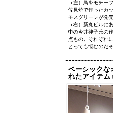
（左）鳥をモチー
佐見焼で作ったカ
モスグリーンが発
（右）新丸ビルに
中の今井律子氏の
点もの。それぞれ
とっても悩むのだ
ベーシックな
れたアイテム