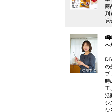
商品
判
発売
嶋
へ
D
の
プ
時
工
活
シ
な