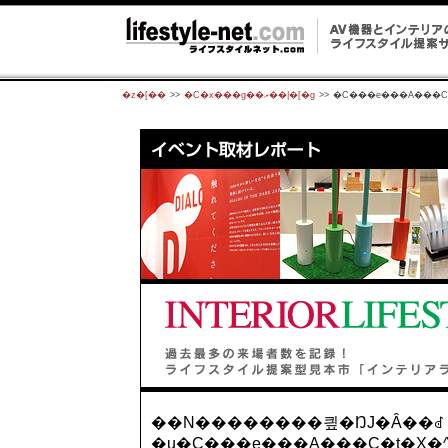
�z�[��
>>
�C�x���g��ރ��|�[�g
>>
�C���e���A���C�
��N��������킢�ŊJ�Â��ꂽ