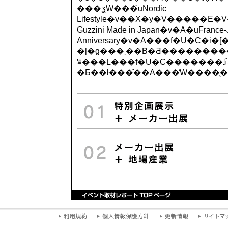
���ʓW���́uNordic
Lifestyle�v��X�y�V�����E�V�
Guzzini Made in Japan�v�A�uFrance-
Anniversary�v�A���f�U�C
�[�g���܂��B�Ƌ�����������������������Ƃ�����ۂ̍��N�ł������A�ו��ɂ��g�����h�͕\�����́B�C���e���A�̃J�e�S���[�ɂƂ��
ꂸ���L���f�U�C�������
�Ƃ��ł���̂��A���̓W����̖�