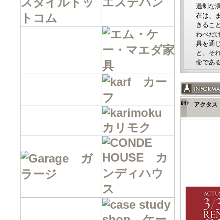
過剰な
在は、
きるこ
わべだけ
具を通
と、そ
命であ
アクタス