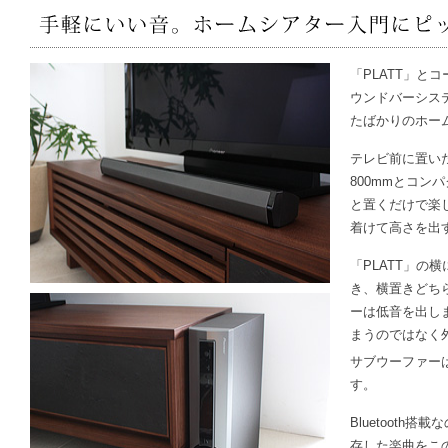
「PLATT」と
ウンドバーシステム
たばかりのホー
テレビ前に置い
800mmとコン
と置くだけで楽
着けて高さを出
「PLATT」の
き、横置きどち
ーは低音を出し
まうのではなく
サブウーファーは
す。
Bluetoot
存した楽曲をこ