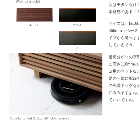
合はモダンな仕
素材感のある「
サイズは、幅160
366mm（ベース
イプから選べま
しているそう。
足部分がコの字型
に高さ110mm
ム用のマットな
足の一部に配線
の充電ドックな
に悩みますよね
ていいですね。