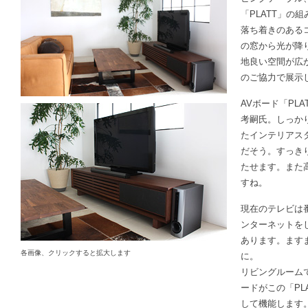
「PLATT」の
落ち着きのある
の窓から光が降
地良い空間が広
のご協力で展示
AVボード「PL
考嗣氏。しっか
たインテリアス
だそう。すっき
たせます。また
すね。
現在のテレビは
ンターネットを
あります。ます
各画像、クリックすると拡大します
に。
リビングルーム
ードがこの「PL
して機能します