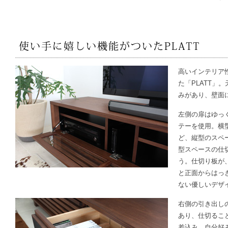
高いインテリア
た「PLATT」
みがあり、壁面
左側の扉はゆっ
テーを使用。横
ど、縦型のスペ
型スペースの仕
う。仕切り板が
と正面からはっ
ない優しいデザ
右側の引き出し
あり、仕切るこ
差込み、自分好