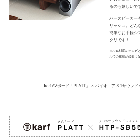
るのも嬉しいで
バースピーカー
リッシュ。どん
簡単なお手軽シ
タリです！
※ARC対応のテレビ
ルでの接続が必要に
karf AVボード「PLATT」 × パイオニア 3.1サウ